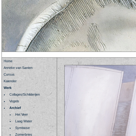
Home
Anneke van Santen
Cursus
Kalender
Werk
Collages/Schilderijen
Vogels
Archief
Het Veer
Laag Water
Symbiose
Zomerbries