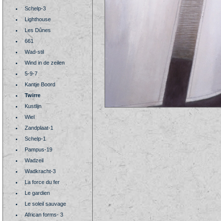
Schelp-3
Lighthouse
Les Dûnes
661
Wad-stil
Wind in de zeilen
5-9-7
Kantje Boord
Twirre
Kustlijn
Wiel
Zandplaat-1
Schelp-1
Pampus-19
Wadzeil
Wadkracht-3
La force du fer
Le gardien
Le soleil sauvage
African forms- 3